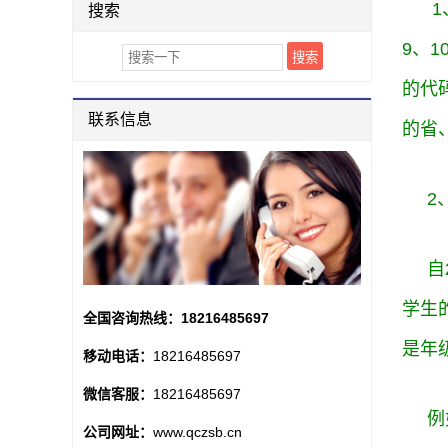
1、
搜索
9、
的代
联系信息
的省
2、
自2
学生
全国咨询热线：
18216485697
是年
移动电话：
18216485697
微信客服：
18216485697
例
公司网址：
www.qczsb.cn