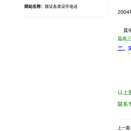
网站名称：
做证各类证件电话
200
其中
届高
二、
以上
联系
上一篇